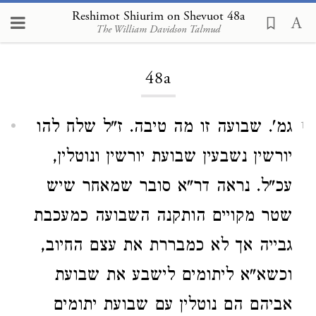
Reshimot Shiurim on Shevuot 48a
The William Davidson Talmud
Loading...
48a
גמ'. שבועה זו מה טיבה. ז"ל שלח להו
1
יורשין נשבעין שבועת יורשין ונוטלין,
עכ"ל. נראה דר"א סובר שמאחר שיש
שטר מקויים הותקנה השבועה כמעכבת
גבייה אך לא כמבררת את עצם החיוב,
וכשא"א ליתומים לישבע את שבועת
אביהם הם נוטלין עם שבועת יתומים