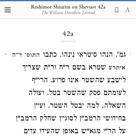
Reshimot Shiurim on Shevuot 42a
The William Davidson Talmud
Loading...
42a
גמ'. הנהו סיטראי נינהו. כתבו
התוס' ד"ה
1
שטרא בשם ר"ח ור"ת שצריך
איתרע
לישבע שהשטר אינו פרוע. הרי"ף
לעומתם פסק שהשטר בטל. ועולה
השאלה, למה יבטל השטר. ועיין
בחידושי הרמב"ן לסוגיין שחלק הרמב"ן
על הר"י מגא"ש באופן שהעידו עדים