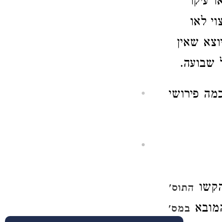
ו עיקר
י לאו
יוצא שאין
 שבועה.
מה פירושי
והקשו
התוס'
המובא
במס'