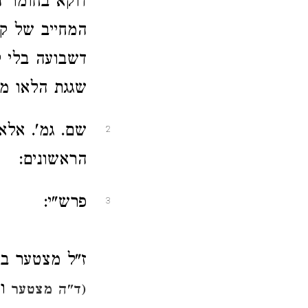
דוקא בחומר ה
המחייב של קר
דשבועה בלי ק
שגגת הלאו מח
שם. גמ'. אלא
2
הראשונים:
פרש"י:
3
ז"ל מצטער בר
וכ
(ד"ה מצטער