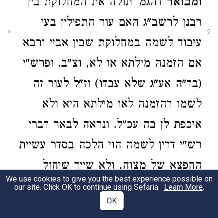
ומבואר
דהגמ' תולה את המחלוקת בין
רבנן לרשב"ג האם עור התפילין בעי
2
עיבוד לשמה במחלוקת שבין אביי ורבא
אם הזמנה מילתא או לא, וצ"ב. ופרש"י
(בד"ה אע"ג שלא עבדו) וז"ל לעור זה
לשמו דהזמנה לאו מילתא היא ולא
איכפת לן בה עכ"ל. ונראה לבאר דברי
רש"י דדין לשמה הוי הלכה בסדר עשיית
החפצא של מצוה, ולא שייך שיחול
We use cookies to give you the best experience possible on
חלות לשמה אא"כ יש את החפצא של
our site. Click OK to continue using Sefaria.
Learn More
.
OK
המצוה לפנינו אשר יצורף לה מחשבת