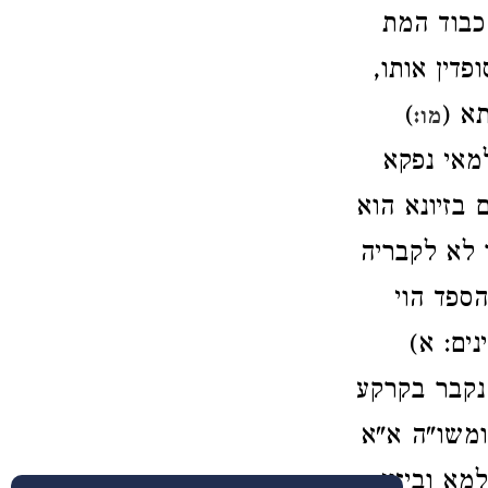
כבוד המת
פדין אותו,
תא (
)
מו:
מאי נפקא
בזיונא הוא
ר לא לקבריה
הספד הוי
נים: א)
 נקבר בקרקע
 ומשו"ה א"א
מא וביזוי