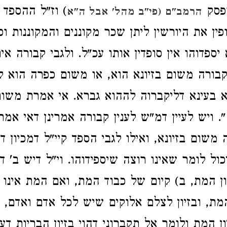
ופסק
) וז"ל ההספד 
הרמב"ם (פי"ב מהל' אבל ה"א
פין את היורשין ליתן שכר מקוננים והמקוננות וסו
ספדוהו אין סופדין אותו עכ"ל. ולגבי קבורה אי
קבורה משום בזיונא הוא, או משום כפרה הוא ל
 בעינא דליקברוה לההוא גברא. אי אמרת משום 
. ויש לעיין דמ"ש לענין קבורה אמרינן דאי אמ
 משום בזיונא, ואילו לגבי הספד קיי"ל דמכיון ד
ול לומר שאינו רוצה שיספידוהו. וי"ל דיש ב' די
ון המת, ב) קיום של כבוד המת, ואם המת אינו
 המת, ובזיון לצלם אלוקים שיש לכל אדם ואדם,
ן המת ולומר אל תקברוני דהוי בזיון הבריות דעל