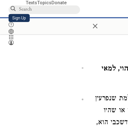
Texts
Topics
Donate
Sign Up
×
וי, למאי
מת שנפרעין
או שהיו
דשכבי הוא,