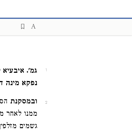
גמ'. איבעיא 
1
נפקא מינה ד
ובמסקנת
הסוג
2
ממנו לאחר מי
גשמים מזלפין