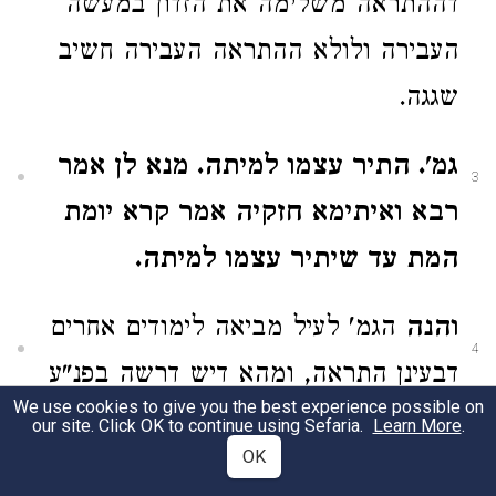
דההתראה משלימה את הזדון במעשה
העבירה ולולא ההתראה העבירה חשיב
שגגה.
גמ'. התיר עצמו למיתה. מנא לן אמר
3
רבא ואיתימא חזקיה אמר קרא יומת
המת עד שיתיר עצמו למיתה.
והנה
הגמ' לעיל מביאה לימודים אחרים
4
דבעינן התראה, ומהא דיש דרשה בפנ"ע
We use cookies to give you the best experience possible on
מקרא ד"יומת המת" דבעינן שיתיר עצמו
our site. Click OK to continue using Sefaria.
Learn More
.
OK
למיתה משמע דהתראה ויתיר עצמו