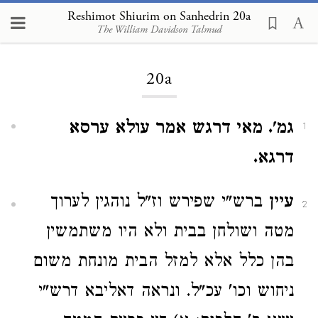
Reshimot Shiurim on Sanhedrin 20a
The William Davidson Talmud
Loading...
20a
גמ'. מאי דרגש אמר עולא ערסא
1
דרגא.
עיין
ברש"י שפירש וז"ל נוהגין לערוך
2
מטה ושולחן בבית ולא היו משתמשין
בהן כלל אלא למזל הבית מונחת משום
ניחוש וכו' עכ"ל. ונראה דאליבא דרש"י