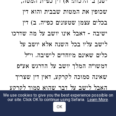
ישנן ב' הלכות: א) דין כפיית המטה,
שכופין את המטות שבבית והוא דין
בכלים עצמן שטעונים כפייה. ב) דין
ישיבה - דאבל אינו יושב על מה שדרכו
לישב עליו בכל השנה אלא יושב על
כלים שאינם מיוחדים לישיבה. וי"ל
דמשו"ה המלך יושב על הדרגש אע"פ
שאינה סמוכה לקרקע, דאין דין שצריך
האבל לישב על דבר שהוא סמוך לקרקע
We use cookies to give you the best experience possible on
אלא שצריך לישב על דבר שאין דרכו
our site. Click OK to continue using Sefaria.
Learn More
.
OK
לשבת עליו, ודרגש הוי דבר שאין דרכו