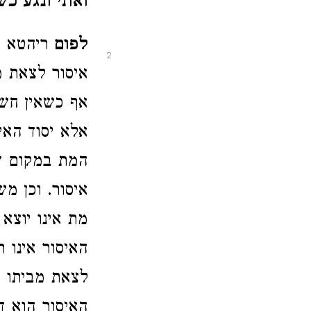
ואתי ונגע כש
לפום
ריהטא נ
2
איסור לצאת 
אף כשאין חשש
אלא יסוד האי
המת במקום ד
איסור. וכן מ
מת אינו יוצא 
האיסור אינו 
לצאת מביתו א
האיסור הוא ד