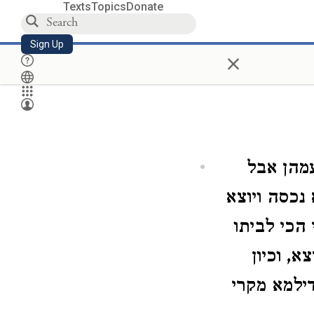
Texts
Topics
Donate
Sign Up
×
עמהן אבל
 נכסה ויוצא
 הכי לביתו
, וכיון
דילמא מקרי