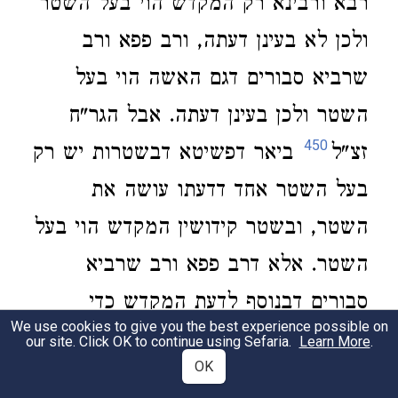
רבא ורבינא רק המקדש הוי בעל השטר
ולכן לא בעינן דעתה, ורב פפא ורב
שרביא סבורים דגם האשה הוי בעל
השטר ולכן בעינן דעתה. אבל הגר"ח
450
זצ"ל
ביאר דפשיטא דבשטרות יש רק
בעל השטר אחד דדעתו עושה את
השטר, ובשטר קידושין המקדש הוי בעל
השטר. אלא דרב פפא ורב שרביא
סבורים דבנוסף לדעת המקדש כדי
We use cookies to give you the best experience possible on
לעשות השטר, גם בעינן דעת האשה
our site. Click OK to continue using Sefaria.
Learn More
.
OK
לדין דלשמה. ואע"פ דלגבי גט לא בעינן