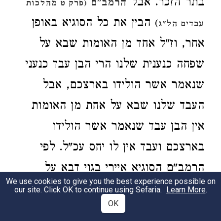
בתר הזכר. אבל
הרמב"ם
(פרק ט מהלכות
הבין את כל הסוגיא באופן
)
עבדים הל"ג
אחר, וז"ל אחד מן האומות שבא על
שפחה כנענית שלנו הרי הבן עבד כנעני
שנאמר אשר הולידו בארצכם, אבל
העבד שלנו שבא על אחת מן האומות
אין הבן עבד שנאמר אשר הולידו
בארצכם ועבד אין לו יחס עכ"ל. לפי
הרמב"ם הסוגיא איירי בגוי דבא על
We use cookies to give you the best experience possible on
שפחה כנענית או בעבד כנעני שבא על
our site. Click OK to continue using Sefaria.
Learn More
.
OK
גויה והדין הוא דתמיד הולכין בתר האם.