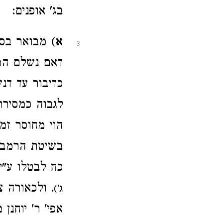
בג' אופנים:
א)
מבואר בסוג
3
דאם נשלם המע
כדיבור עד דנ
לגבוה כמסירת
הוי מחוסר זמן
בשיטת הרמב"ם
כח לבטלו ע"י
. ולכאורה צ
ג')
אפי' ר' יוחנ