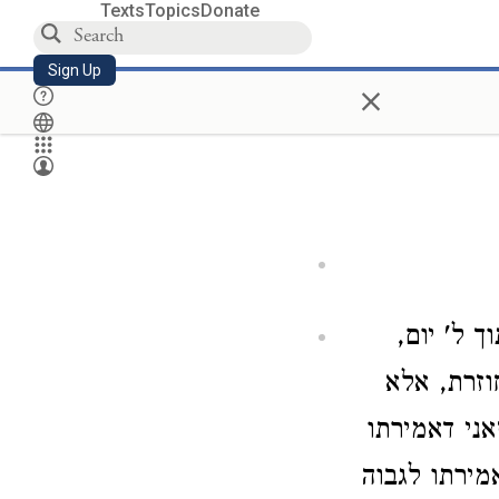
Texts
Topics
Donate
Sign Up
×
ך ל' יום,
וזרת, אלא
ני דאמירתו
מירתו לגבוה