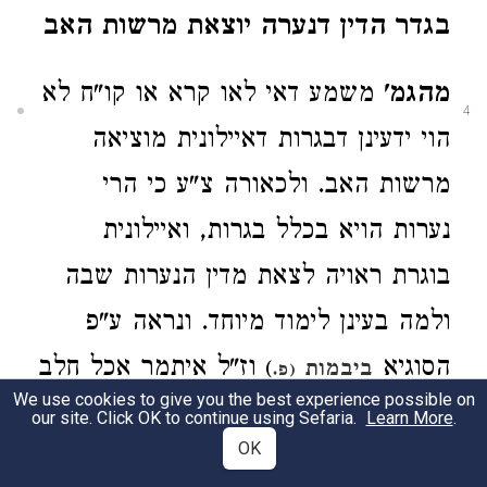
בגדר הדין דנערה יוצאת מרשות האב
מהגמ'
משמע דאי לאו קרא או קו"ח לא
4
הוי ידעינן דבגרות דאיילונית מוציאה
מרשות האב. ולכאורה צ"ע כי הרי
נערות הויא בכלל בגרות, ואיילונית
בוגרת ראויה לצאת מדין הנערות שבה
ולמה בעינן לימוד מיוחד. ונראה ע"פ
הסוגיא
וז"ל איתמר אכל חלב
)
ביבמות
(פ.
We use cookies to give you the best experience possible on
מבן שתים עשרה [ויום אחד] עד בן
our site. Click OK to continue using Sefaria.
Learn More
.
OK
שמנה עשרה, ונולדו בו סימני סריס,