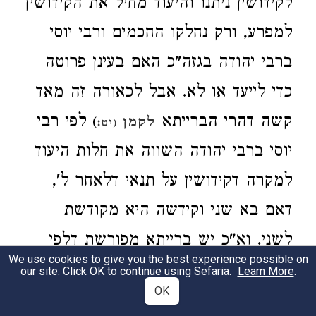
לקידושין ניתנו והיעוד מחיל את הקידושין
למפרע, ורק נחלקו החכמים ורבי יוסי
ברבי יהודה בגזה"כ האם בעינן פרוטה
כדי לייעד או לא. אבל לכאורה זה מאד
קשה דהרי הברייתא
לפי רבי
)
לקמן
(יט:
יוסי ברבי יהודה השווה את חלות היעוד
למקרה דקידושין על תנאי דלאחר ל',
דאם בא שני וקידשה היא מקודשת
לשני. וא"כ יש ברייתא מפורשת דלפי
We use cookies to give you the best experience possible on
רבי יוסי ברבי יהודה אין האישות דיעוד
our site. Click OK to continue using Sefaria.
Learn More
.
OK
חלה למפרע, ומסתמא רבי נחמן בר