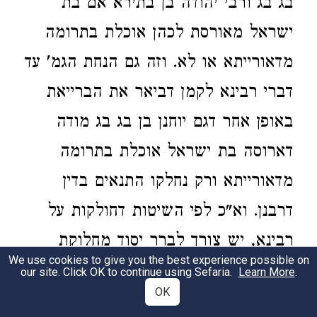
בג בג ורבי יהודה בן בתירא אם בת
ישראל מאורסת לכהן אוכלת בתרומה
מדאורייתא או לא. וזה גם הנחת הגמ' עד
דברי רבינא לקמן דביאר את הברייאת
באופן אחר דגם יוחנן בן בג בג מודה
דארוסה בת ישראל אוכלת בתרומה
מדאורייתא ורק נחלקו התנאים בדין
דרבנן. וא"כ לפי השיטות דחולקות על
רבינא, יש צורך לברר יסוד מחלוקת
We use cookies to give you the best experience possible on
התנאים האם בת ישראל לכהן אוכלת
our site. Click OK to continue using Sefaria.
Learn More
.
OK
בתרומה מדאורייתא מאירוסין או