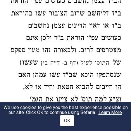
הב"ד עצמן נחשבים כעושים עפ"י הוראת
ב"ד דליחשב שרוב הציבור עשו בהוראת
ב"ד או דאין הדיינים עצמן נחשבים
כעושים עפ"י הוראת ב"ד ולכן אינם
מצטרפים לרוב. ולכאורה זהו מעין ספקם
של
שעשו)
התוס' לעיל (דף ב. ד"ה בין
שנסתפקו היכא שב"ד עשו עמהן האם
הן חייבים להביא חטאת יחיד או לא,
וצ"ע למה תוס' לא ציינו את הגמ'
We use cookies to give you the best experience possible on
בסוגיין.
our site. Click OK to continue using Sefaria.
Learn More
.
OK
וי"ל
דאין ב' הספקות תלויים זה בזה,