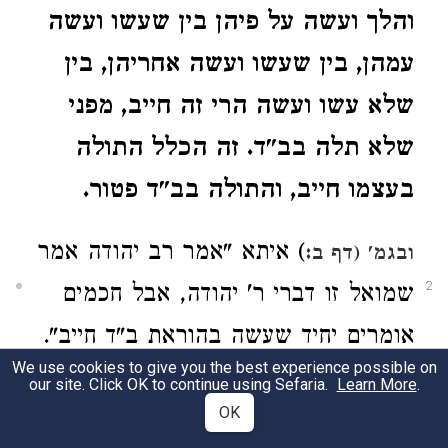
והלך ועשה על פיהן בין שעשו ועשה
עמהן, בין שעשו ועשה אחריהן, בין
שלא עשו ועשה הרי זה חייב, מפני
שלא תלה בב"ד. זה הכלל התולה
בעצמו חייב, והתולה בב"ד פטור.
) איתא "אמר רב יהודה אמר
ובגמ'
(דף ב:
2
שמואל זו דברי ר' יהודה, אבל חכמים
אומרים יחיד שעשה בהוראת ב"ד חייב".
We use cookies to give you the best experience possible on
ומבואר דר' יהודה וחכמים נחלקו בדין
our site. Click OK to continue using Sefaria.
Learn More
.
OK
יחיד שעשה בהוראת ב"ד האם הוא חייב