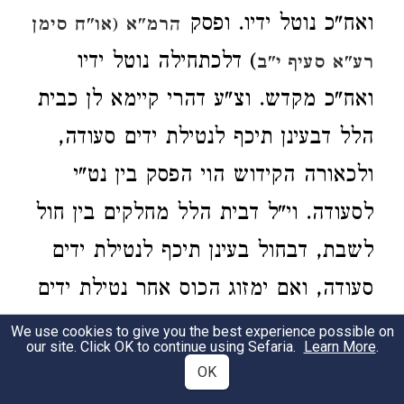
ואח"כ נוטל ידיו. ופסק
הרמ"א (או"ח סימן
) דלכתחילה נוטל ידיו
רע"א סעיף י"ב
ואח"כ מקדש. וצ"ע דהרי קיימא לן כבית
הלל דבעינן תיכף לנטילת ידים סעודה,
ולכאורה הקידוש הוי הפסק בין נט"י
לסעודה. וי"ל דבית הלל מחלקים בין חול
לשבת, דבחול בעינן תיכף לנטילת ידים
סעודה, ואם ימזוג הכוס אחר נטילת ידים
הוי הפסק, דאין מזיגת הכוס חלק
We use cookies to give you the best experience possible on
our site. Click OK to continue using Sefaria.
Learn More
.
מהסעודה. משא"כ בשבת דקידוש על
OK