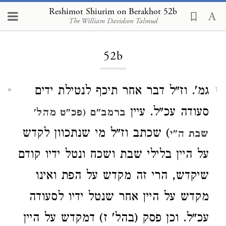
Reshimot Shiurim on Berakhot 52b
The William Davidson Talmud
Loading...
52b
גמ'. וז"ל דבר אחר תיכף לנטילת ידים
1
סעודה עכ"ל. עיין
ברמב"ם (פכ"ט מהל'
) שכתב וז"ל מי שנתכוון לקדש
שבת ה"י
על היין בלילי שבת ושכח ונטל ידיו קודם
שיקדש, הרי זה מקדש על הפת ואינו
מקדש על היין אחר שנטל ידיו לסעודה
עכ"ל. וכן פסק (בהל' ז) דמקדש על היין