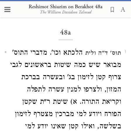
Reshimot Shiurim on Berakhot 48a
The William Davidson Talmud
Loading...
48a
הלכתא וכו'. מדברי התוס'
תוס' ד"ה ולית
1
מבואר שיש כמה שיטות בראשונים לגבי
צרוף קטן לזימון בג' ובעשרה בברכת
המזון, ולצרפו למנין עשרה לתפלה
וקריאת התורה. א) שיטת ר"ת שקטן
הפורח ויודע למי מברכין מצטרף לזימון
בשלשה, ואילו קטן שאינו יודע למי