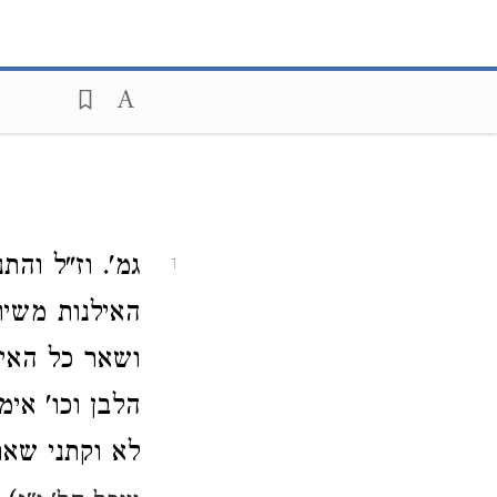
גמ'. וז"ל והת
1
האילנות משיו
ושאר כל האיל
הלבן וכו' אי
לא וקתני שאר