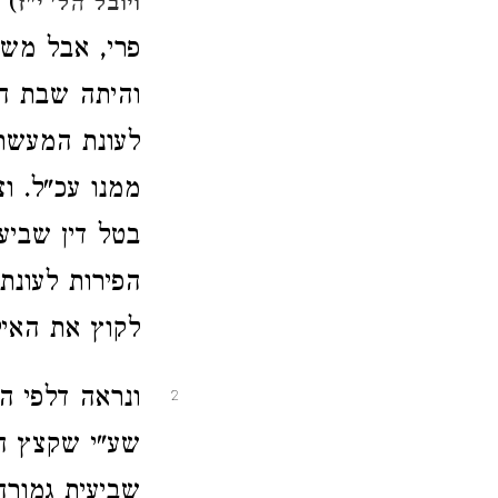
) 
ויובל הל' י"ז
פרי, אבל משי
והיתה שבת הא
לעונת המעשרו
ממנו עכ"ל. ו
בטל דין שביע
הפירות לעונת
לקוץ את האיל
ונראה דלפי ה
2
שע"י שקצץ הא
שביעית גמורה