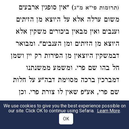
) "אין סופגין ארבעים
(תרומות פי"א מ"ג
משום ערלה אלא על היוצא מן הזיתים
וענבים ואין מבאין ביכורים משקין אלא
היוצא מן הזיתים ומן הענבים". ומבואר
דבמשקין היוצאין מן הפירות רק יין ושמן
חל בהו שם פרי. ומשמע ממשנתנו
דמברכין ברכה מסוימת דבה"ע על חלות
שם פרי, אע"פ שאין לו צורת פרי. וכן
משמע מהא דאמרינן "חוץ מן הפת" דאף
We use cookies to give you the best experience possible on
our site. Click OK to continue using Sefaria.
Learn More
.
לגבי בפה"א לא בעינן צורת פרי האדמה.
OK