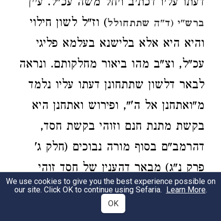
דעתו עליו דכתיב ויחל משה עכ"ל. עיין
) וז"ל לשון חילוי
ברש"י (ד"ה שתתחולל
והיא היא אלא בלישנא בעלמא פליגי
עכ"ל, וצ"ב מהו ביאור מחלקותם. ונראה
לבאר דלשון שתתחונן דעתו עליו נלמד
מ"ואתחנן אל ה'", ופירוש ואתחנן היא
בקשת מתנת חנם וזוהי בקשת חסד,
דהרמב"ם בסוף מורה נבוכים (חלק ג'
פרק נ"ג) מבאר דהענין של חסד זוהי
We use cookies to give you the best experience possible on
מתנת חנם שאין לנגמל כל זכות תביעה
our site. Click OK to continue using Sefaria.
Learn More
.
OK
על הגומל, משא"כ צדקה הוא מלשון