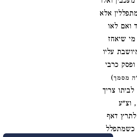
מעכבין ואלו
 מתפללין אלא
ד ואם לאו
מי שיאחז
ושבת עליו
ופסק כרבי
)
"ה מסמך
ביתו צריך
 וצ"ע
 לתרץ דאף
ף כשמתפלל