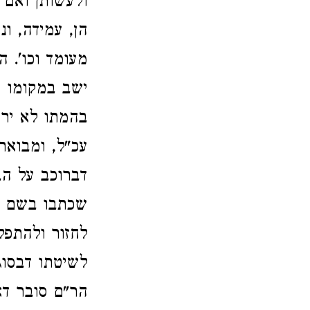
ולעשותן ואם 
הן, עמידה, ונ
מעומד וכו'. ה
ישב במקומו ו
בהמתו לא ירד
עכ"ל, ומבוא
דברוכב על הב
שכתבו בשם הר
לחזור ולהתפל
לשיטתו דבסוג
הר"ם סובר דא