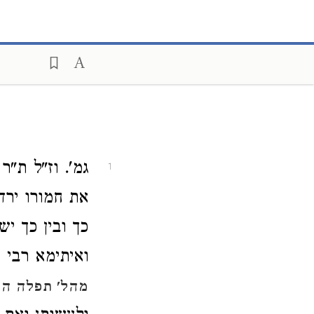
גמ'. וז"ל ת"
1
את חמורו ירד
כך ובין כך י
ואיתימא רבי י
מהל' תפלה הל'