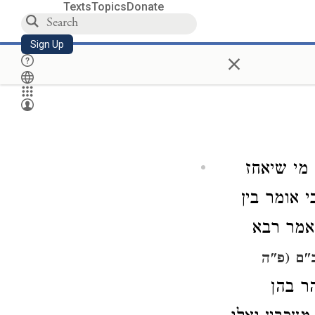
Texts
Topics
Donate
Sign Up
×
 מי שיאחז
 אומר בין
 אמר רבא
ם (פ"ה
ר בהן