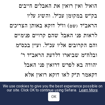
הואיל ואין רואין את האבלים חייבים
בק"ש במקומן עכ"ל. והשיג עליו
הראב"ד
) וז"ל דוקא באותן הצריכים
(שם
לראות פני האבל שהם קרויים פנימיים
והם הקרובים אליו עכ"ל. ועיין בכס"מ
ובלח"מ שביארו דלדעת הראב"ד ר'
יהודה בא לפרש דרואין פני האבל
דקאמר ת"ק לאו דוקא רואין אלא
הפירוש הוא דאלה הצריכים להיות רואין
We use cookies to give you the best experience possible on
our site. Click OK to continue using Sefaria.
Learn More
.
דהיינו קרובים ובני משפחתו שבאים
OK