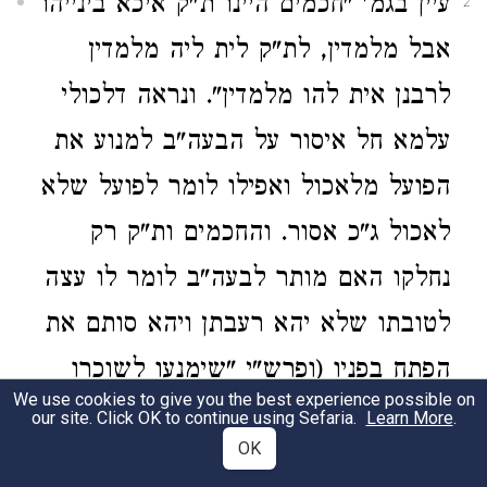
עיין בגמ' "חכמים היינו ת"ק איכא בינייהו
2
אבל מלמדין, לת"ק לית ליה מלמדין
לרבנן אית להו מלמדין". ונראה דלכולי
עלמא חל איסור על הבעה"ב למנוע את
הפועל מלאכול ואפילו לומר לפועל שלא
לאכול ג"כ אסור. והחכמים ות"ק רק
נחלקו האם מותר לבעה"ב לומר לו עצה
לטובתו שלא יהא רעבתן ויהא סותם את
הפתח בפניו (ופרש"י "שימנעו לשוכרו
We use cookies to give you the best experience possible on
למלאכתו"), דת"ק ס"ל אין מלמדין דס"ל
our site. Click OK to continue using Sefaria.
Learn More
.
OK
שאסור לבעה"ב לומר לפועל שלא