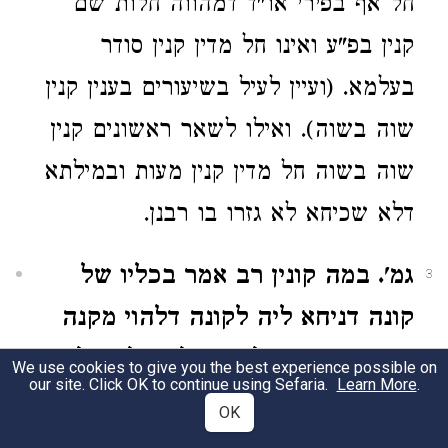
חל אף בפירי או"ד דמהווה חלות שם
קנין בפ"ע ואינו חל מדין קנין סודר
בעלמא. (ועיין לעיל בשיעורים בענין קנין
שוה בשוה). ואילו לשאר ראשונים קנין
שוה בשוה חל מדין קנין מעות ובמילתא
דלא שכיחא לא גזרו בו רבנן.
גמ'. במה קונין רב אמר בכליו של
3
קונה דניחא ליה לקונה דלהוי מקנה
קונה כי היכי דליגמר ולקני ליה ולוי
We use cookies to give you the best experience possible on
our site. Click OK to continue using Sefaria.
Learn More
.
אמר בכליו של מקנה וכו' בההיא
OK
הנאה דקא מקבל מיניה גמר ואקני