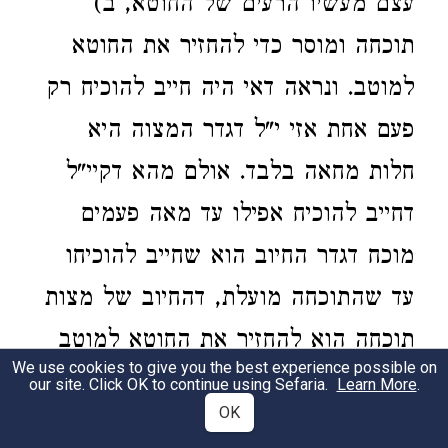
עצם מעשיו הרעים של החוטא, ב)
תוכחה ומוסר כדי להחזיר את החוטא
למוטב. ונראה דאי היה חייב להוכיח רק
פעם אחת אזי י"ל דגדר המצוה היא
חלות מחאה בלבד. אולם מהא דקיי"ל
דחייב להוכיח אפילו עד מאה פעמים
מוכח דגדר החיוב הוא שחייב להוכיחו
עד שהתוכחה מועלת, דהחיוב של מצות
תוכחה הוא להחזיר את החוטא למוטב
We use cookies to give you the best experience possible on
133)
. ולפי"ז יל"ע היכא דיודע שלא יקבל
our site. Click OK to continue using Sefaria.
Learn More
.
OK
החוטא את דברי התוכחה האם חייב