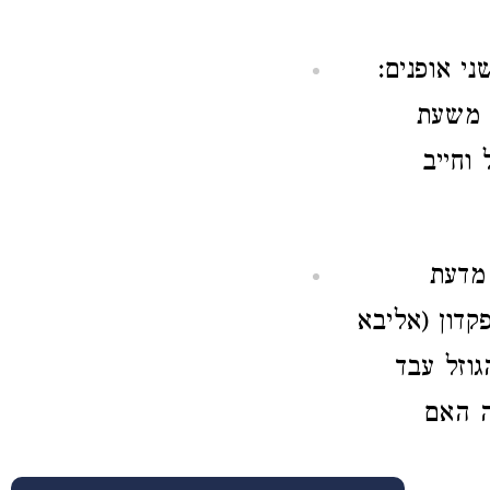
י אופנים:
ם משעת
 וחייב
 מדעת
קדון (אליבא
גוזל עבד
ה האם