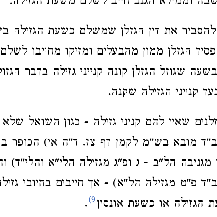
בה וממילא הגנב חייב לשלם משעת הגזילה.
להסביר את דין הגזלן שמשלם כשעת הגזילה בשנ
סיד הגזלן ממון מהבעלים ומזיקו מחייבו לשל
שעה שגוזל הגזלן קונה קנייני גזילה בדבר הגזול
ד קנייני הגזילה שקנה.
זלנים שאין להם קניני גזילה - כגון השואל שלא
"ד מובא בש"מ לקמן דף צז. ד"ה אי) הכופר בפ
גניבה הל"ב - ג ופ"ג מגזילה הלי"א והלי"ד) וה
"ד פ"ט מגזילה הל"א) - אך חייבים בחיובי גזיל
9)
הגזילה או כשעת אונסין
.