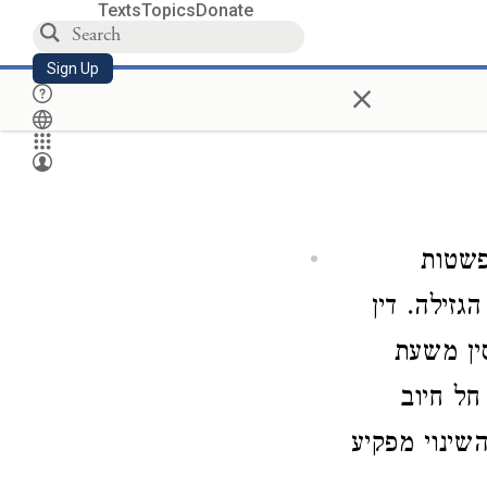
Texts
Topics
Donate
Sign Up
×
שטות
זילה. דין
סין משעת
חל חיוב
שינוי מפקיע