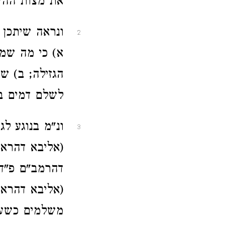
את מצות ההש
ונראה שיתכן 
2
א) כי מה שמפ
הגזילה; ב) שב
לשלם דמים בע
ונ"מ בנוגע לג
3
(אליבא דהראב
דהרמב"ם פ"ד מ
(אליבא דהראב
משלמים כשעת 