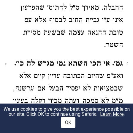
החבלה. מאידך ס"ל להתוס' שהפרעון
אינו ע"י גביית החוב לבסוף אלא עם
טובת ההנאה עצמה שבשעת מסירת
השטר.
גמ'. אי הכי השתא נמי מגרש לה כו'.
2
ואע"פ שחיוב הכתובה עדיין קיים אלא
שבמציאות לא יפסיד הבעל אם יגרשנה,
מ"מ לא סמכה דעתה מכיון דקלה בעיניו
We use cookies to give you the best experience possible on
להוציאה. וממילא חל הדין השני דר"מ
our site. Click OK to continue using Sefaria.
Learn More
.
OK
הנ"ל דצניעות, דאע"פ שעצם האישות