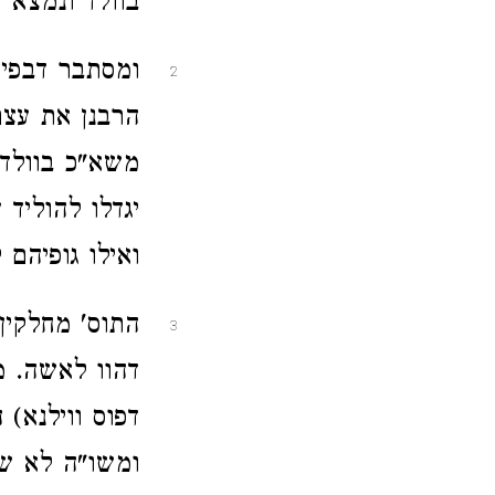
בוולד ונמצא 
ומסתבר דבפיר
2
הרבנן את עצם
משא"כ בוולדו
יגדלו להוליד 
ואילו גופיהם
התוס' מחלקין
3
דהוו לאשה. מא
דפוס ווילנא)
ומשו"ה לא שק