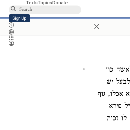
Texts
Topics
Donate
Sign Up
×
אשה כו'
לבעל יש
 אכלו, גוף
ל פירא
לו זכות