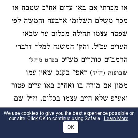
או מכרתי אם באו עדים אח"כ שטבח או
מכר משלם תשלומי ארבעה וחמשה לפי
שפטר עצמו תחילה מכלום עד שבאו
העדים עכ"ל. והק' המשנה למלך דדברי
הרמב"ם סותרים מש"כ
בפ"ט מהל'
) דאפי' בקנס שאין עמו
שבועות (ה"ד
ממון אם מודה בו ואח"כ באו עדים פטור
ואע"פ שלא חייב עצמו בכלום, וז"ל שם
וכן המשביע עידי קנס וכפרו פטורים
We use cookies to give you the best experience possible on
our site. Click OK to continue using Sefaria.
Learn More
.
משבועת העדות מפני שאם קדם הנתבע
OK