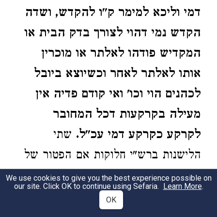
דמי וליכא למימר ק"ו להקדש, ושדה
הקדש נמי דהוי לצורך בדק הבית או
המקדיש פודהו לאלתר או מוכרין
אותו לאלתר לאחר וכשיוצא ביובל
לכהנים הוי וכו' ואי קודם פדיה אין
מעילה בקרקעות דכל המחובר
לקרקע כקרקע דמי עכ"ל.
שתי
הלישנות ברש"י חלוקות אם הפטור של
רעהו חל בכל המזיקים או רק בקרן
We use cookies to give you the best experience possible on
our site. Click OK to continue using Sefaria.
Learn More
.
96)
בלבד.
ועיין
רעהו)
בתוס' (ד"ה שור
OK