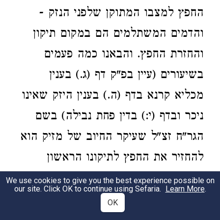
החפץ למצבו המתוקן שלפני הנזק -
והדמים המשתלמים הם במקום תיקון
והחזרת החפץ. והבאנו כמה פעמים
בשיעורים (עיין בפ"ק דף (ג.) בענין
מכליא קרנא בדף (ה.) בענין היזק שאינו
ניכר ובדף (י:) בדין פחת נבילה) בשם
הגר"ח זצ"ל שעיקר החיוב של מזיק הוא
להחזיר את החפץ לתיקונו הראשון
והתשלומין הם תחת החפץ. ולפיכך פסק
We use cookies to give you the best experience possible on
our site. Click OK to continue using Sefaria.
Learn More
.
הרמב"ם במזיק קרקע שדמי קרקע
OK