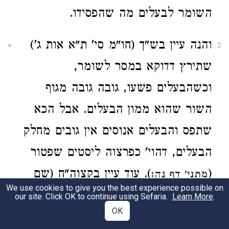
השומר לבעלים מה שהפסידו.
והנה עיין בש"ך (חו"מ סי' ת"א אות ג')
2
שתירץ דדוקא במסר לשומר,
וכשהבעלים פשעו, גובה גובה מגוף
השור שהוא ממון הבעלים. אבל הכא
שתפס והבעלים אנוסים אין גובים מחלק
הבעלים, דהוי' כפרצוה ליסטים שפטור
(
). עוד עיין בקצוה"ח (שם
מתני' דף נה:
We use cookies to give you the best experience possible on
אות א') שחולק על הש"ך, וסובר שאף
our site. Click OK to continue using Sefaria.
Learn More
.
OK
אם הבעלים אנוסים גובים מגוף השור