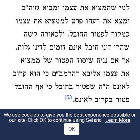
למי שהמציא את עצמו ומביא גזיה"כ
ומצא את רעהו פרט לממציא את עצמו
כמקור לפטור החובל. ולכאורה קשה
שהרי דיני חובל אינם דומים לדיני גלות.
אך אם נניח שיסוד הפטור של ממציא
את עצמו אליבא דהרמב"ם כי הוא קרוב
לאונס ה"ה שפטור בחובל כי אף החובל
53)
פטור בקרוב לאונס.
We use cookies to give you the best experience possible on
שוורים.
ז"ל דלר"ע
תוס' ד"ה שני
our site. Click OK to continue using Sefaria.
Learn More
.
2
OK
איצטריך כו' ואפילו לר' ישמעאל נמי כו'