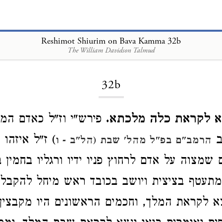
Reshimot Shiurim on Bava Kamma 32b
The William Davidson Talmud
Loading...
32b
נצא לקראת כלה מלכתא.
פירש"י וז"ל כאדם המק
ב
) ז"ל איזהו 
הרמב"ם בפ"ל מהל' שבת (הל"ב - ו
שמצוה על אדם לרחוץ פניו ידיו ורגליו בחמין 
מתעטף בציצית ויושב בכובד ראש מיחל להקבל
א לקראת המלך, וחכמים הראשונים היו מקבצין 