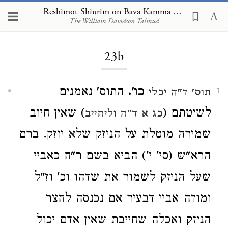
Reshimot Shiurim on Bava Kamma 23b
The William Davidson Talmud
Loading...
23b
כו'.
התוס' נאמנים
תוס' ד"ה יכלי
1
לשיטתם (
) שאין חיוב
כג א ד"ה וליחייב
שמירה מוטלת על הניזק שלא יוזק. ברם
הרא"ש (סי' י') הביא בשם ר"ח כאביי
שעל הניזק לשמור את שדהו וכ' וז"ל
ומודה אביי דבעיר אם נכנסה לחצר
הניזק ואכלה שחייבת שאין אדם יכול