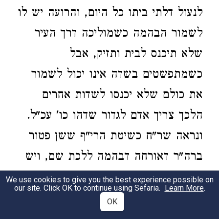
לנעול דלתי ביתו כל היום, והרועה יש לו
לשמור הבהמה כשמוליכה דרך העיר
שלא תיכנס לבית ותזיק, אבל
כשמתפשטים בשדה אינו יכול לשמור
את כולם שלא יכנסו לשדות אחרים
הלכך צריך אדם לגדור שדהו כו' עכ"ל.
ונראה שר"ח כשיטת הרי"ף ששן פטור
ברה"ר דאורחה דבהמה ללכת שם, ויש
לה רשות ללכת ולאכול ברה"ר. ה"ה
We use cookies to give you the best experience possible on
our site. Click OK to continue using Sefaria.
Learn More
.
אליבא דר"ח בשדות שהבהמות רשאות
OK