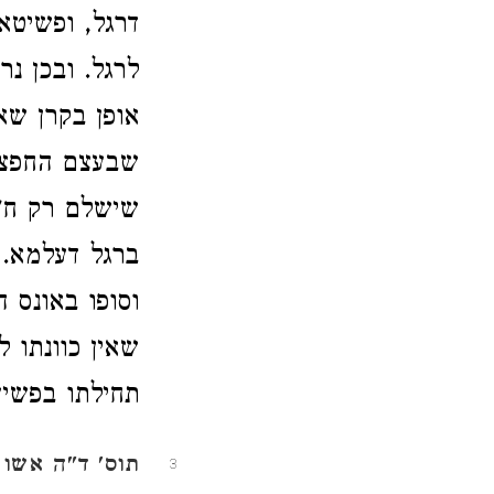
דרגל, ופשיטא 
לרגל. ובכן נ
אופן בקרן שא
שבעצם החפצא
שישלם רק ח"נ
ברגל דעלמא. 
וסופו באונס 
שאין כוונתו 
תחילתו בפשיע
מ
תוס' ד"ה אשו
3