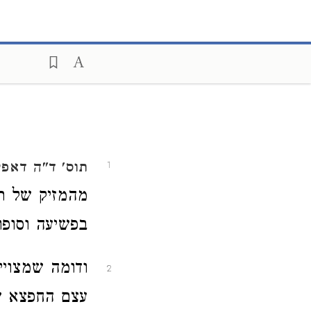
תוס' ד"ה דאפי
1
מהמזיק של רג
בפשיעה וסופו
ודומה שמצויים
2
עצם החפצא של