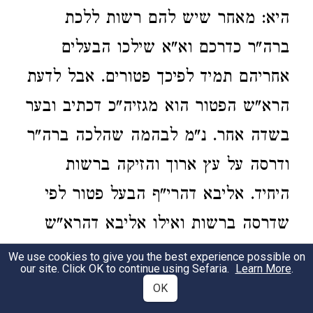
היא: מאחר שיש להם רשות ללכת
ברה"ר כדרכם וא"א שילכו הבעלים
אחריהם תמיד לפיכך פטורים. אבל לדעת
הרא"ש הפטור הוא מגזיה"כ דכתיב ובער
בשדה אחר. נ"מ לבהמה שהלכה ברה"ר
ודרסה על עץ ארוך והזיקה ברשות
היחיד. אליבא דהרי"ף הבעל פטור לפי
שדרסה ברשות ואילו אליבא דהרא"ש
הבעל חייב מאחר שהזיקה ברה"י. התוס'
We use cookies to give you the best experience possible on
our site. Click OK to continue using Sefaria.
Learn More
.
שלפנינו סוברים כשיטת הרא"ש ששן
OK