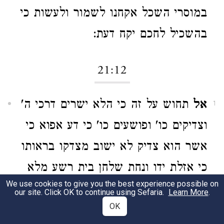
במוסרי השכל אקחנו לשמור ולעשות כי
בהשכיל לחכם יקח דעת:
21:12
אל
תחוש על זה כי הלא ישרים דרכי ה'
1
וצדיקים כו' ופושעים כו' כי דע אפוא כי
אשר הוא צדיק לא ישוב מצדקו בראותו
כי אזלת ידו ונחת שלחן בית רשע מלא
We use cookies to give you the best experience possible on
דשן כי אדרבה ממנו יקח לעבוד את ה'
our site. Click OK to continue using Sefaria.
Learn More
.
OK
כי זאת ישיב אל לבו אם לעושה רצונו