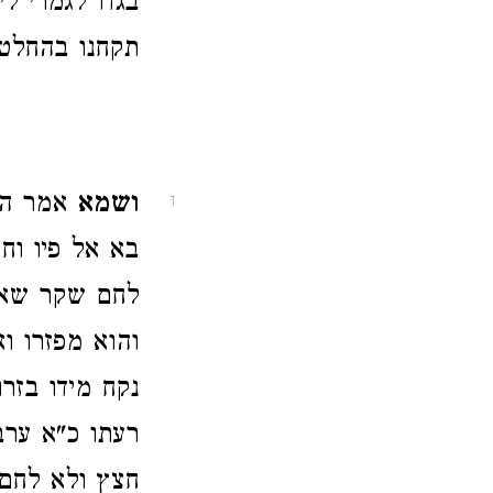
בגדו לגמרי ל
תקחנו בהחלט 
ושמא
אמר הל
1
בא אל פיו וח
לחם שקר שאו
והוא מפזרו ו
נקח מידו בזרו
רעתו כ"א ער
חצץ ולא לחם כ