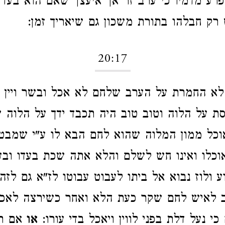
יפרע מדמיו כי ערב זר אך איעצך שאם הוא בעד 
רק חבלהו בתורת משכון גם שיאריך זמן:
20:17
א החמרת על הערב שלחם לא אכל ובשר ויין 
סת על הלוה וטוב טוב היה תכבד ידך על הלוה 
כל ממון המלוה שהוא לחם הבא לו ע"י שמבט
אוכלו ואינו חש לשלם והלא אתה שכת בעדו ובע
ע ולוז נבוא אל ביתו לעבוט עבוטו לז"א גם לזה
ב לאיש לחם שקר כעת הלא ואחר כשירצה לאכול
י נעל דלת בפני לווין ויאכל בדי עורו:
או
אם תע