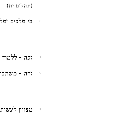
):
(
תהלים יח
בי מלכים ימל
3
זכה - ללמוד 
1
זרה - משתכח
2
מצווין לעשו
1