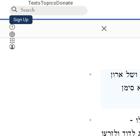
Texts
Topics
Donate
Sign Up
×
ושל ארון
 סימן
ו -
 לדוד ולזרעו