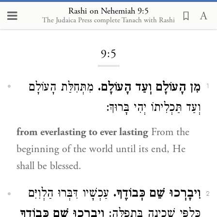
Rashi on Nehemiah 9:5
The Judaica Press complete Tanach with Rashi
Loading...
9:5
מִן הָעוֹלָם וְעַד הָעוֹלָם.
מִתְּחִלַּת הָעוֹלָם
1
וְעַד תַּכְלִיתוֹ יְהִי בָּרוּךְ:
from everlasting to ever lasting
From the
beginning of the world until its end, He
shall be blessed.
וִיבָרְכוּ שֵׁם כְּבוֹדֶךָ.
עַכְשָׁיו דִּבְּרוּ הַלְוִיִּם
2
כְּלַפֵּי שְׁכִינָה בִּתְפִלָּה:
וִיבָרְכוּ שֵׁם כְּבוֹדֶךָ