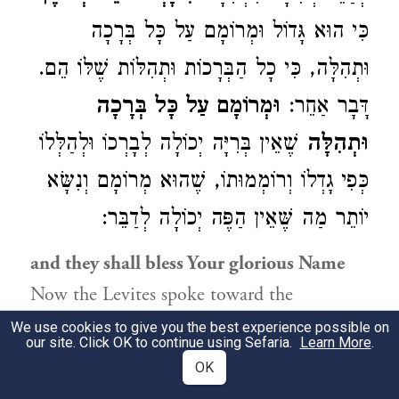
כִּי הוּא גָּדוֹל וּמְרוֹמָם עַל כָּל בְּרָכָה
וּתְהִלָּה, כִּי כָל הַבְּרָכוֹת וּתְהִלּוֹת שֶׁלּוֹ הֵם.
דָּבָר אַחֵר:
וּמְרוֹמָם עַל כָּל בְּרָכָה
וּתְהִלָּה
שֶׁאֵין בְּרִיָּה יְכוֹלָה לְבָרְכוֹ וּלְהַלְּלוֹ
כְּפִי גָדְלוֹ וְרוֹמְמוּתוֹ, שֶׁהוּא מְרוֹמָם וְנִשָּׂא
יוֹתֵר מַה שֶּׁאֵין הַפֶּה יְכוֹלָה לְדַבֵּר:
and they shall bless Your glorious Name
Now the Levites spoke toward the
Shechinah in prayer, for He is great and
We use cookies to give you the best experience possible on
our site. Click OK to continue using Sefaria.
Learn More
.
exalted over every blessing and praise, for
OK
all the blessings and praises are His.