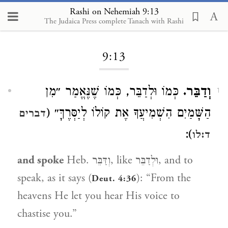
Rashi on Nehemiah 9:13
The Judaica Press complete Tanach with Rashi
Loading...
9:13
וְדַבֵּר.
כְּמוֹ וּלְדַבֵּר, כְּמוֹ שֶׁנֶּאֱמַר ״מִן
1
הַשָּׁמַיִם הִשְׁמִיעֲךָ אֶת קוֹלוֹ לְיַסְּרֶךָּ״ (
דברים
):
ד:לו
and spoke
Heb. וְדַּבֵּר, like וּלְדַבֵּר, and to
speak, as it says (
): “From the
Deut. 4:36
heavens He let you hear His voice to
chastise you.”