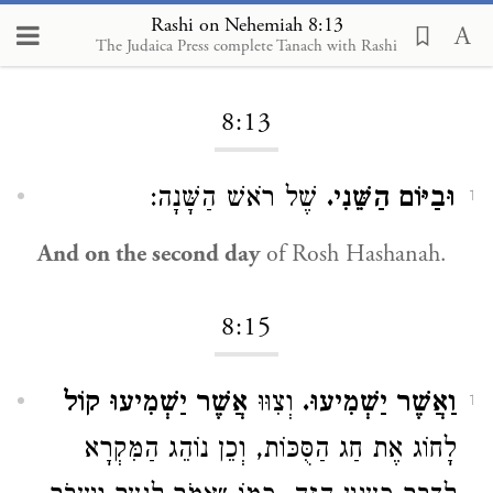
Rashi on Nehemiah 8:13
The Judaica Press complete Tanach with Rashi
Loading...
8:13
וּבַיּוֹם הַשֵּׁנִי.
שֶׁל רֹאשׁ הַשָּׁנָה:
1
And on the second day
of Rosh Hashanah.
8:15
וַאֲשֶׁר יַשְׁמִיעוּ.
וְצִוּוּ
אֲשֶׁר יַשְׁמִיעוּ קוֹל
1
לָחוֹג אֶת חַג הַסֻּכּוֹת, וְכֵן נוֹהֵג הַמִּקְרָא