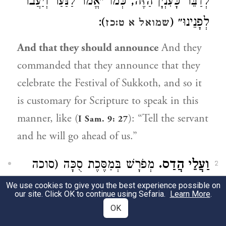
לְדַבֵּר כָּעִנְיָן הַזֶּה, כְּמוֹ ״אֱמֹר לַנַּעַר וְיַעֲבֹר
):
לְפָנֵינוּ״ (
שמואל א ט:כז
And that they should announce
And they
commanded that they announce that they
celebrate the Festival of Sukkoth, and so it
is customary for Scripture to speak in this
manner, like (
): “Tell the servant
I Sam. 9: 27
and he will go ahead of us.”
וַעֲלֵי הֲדַס.
מְפֹרָשׁ בְּמַסֶּכֶת סֻכָּה (סוכה
2
יב,א): זֶה הֲדַס שׁוֹטֶה, שֶׁאֵינוֹ רָאוּי לְלוּלָב
We use cookies to give you the best experience possible on
our site. Click OK to continue using Sefaria.
Learn More
.
כִּי אִם לַעֲשׂוֹת סֻכָּה:
OK