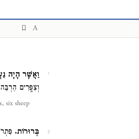
וַאֲשֶׁר הָיָה נַ.
1
וְצִפֳּרִים הַרְבֵּה:
, six sheep
בְּרוּרוֹת.
פִּתְרוֹ
2