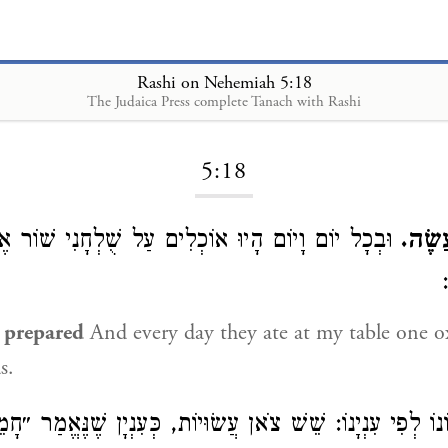
Rashi on Nehemiah 5:18
The Judaica Press complete Tanach with Rashi
Loading...
5:18
עֲשֶׂה
וּבְכָל יוֹם וָיוֹם הָיוּ אוֹכְלִים עַל שֻׁלְחָנִי שׁוֹר א
 prepared
And every day they ate at my table one ox
s.
נוֹ לְפִי עִנְיָנוֹ: שֵׁשׁ צֹאן עֲשׂוּיוֹת, כְּעִנְיָן שֶׁנֶּאֱמַר ״ח