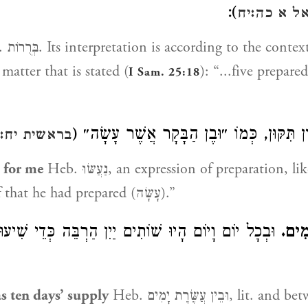
):
ל א כה:יח
: six prepared
 matter that is stated (
): “...five prepared (שׂוּיוֹת
I Sam. 25:18
ֹן תִּקּוּן, כְּמוֹ ״וּבֶן הַבָּקָר אֲשֶׁר עָשָׂה״
בראשית יח:
 for me
Heb. נַעֲשּׂוּ, an expression of preparation, li
“...and the calf that he had prepared (עָשָּׂה).”
ָמִים
וּבְכָל יוֹם וָיוֹם הָיוּ שׁוֹתִים יַיִן הַרְבֵּה כְּדֵי שִׁיעו
s ten days’ supply
Heb. וּבֵין עֲשֶּׂרֶת יָמִים, lit. and between ten days.