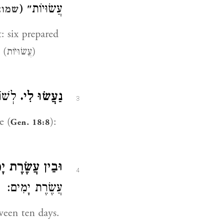
עֲשׂוּיוֹת״ (
שמוא
עֲ)
נַעֲשׂוּ לִי.
לְשׁו (
3
ke (
):
Gen. 18:8
וּבֵין עֲשֶׂרֶת י.
4
עֲשֶׂרֶת יָמִים: