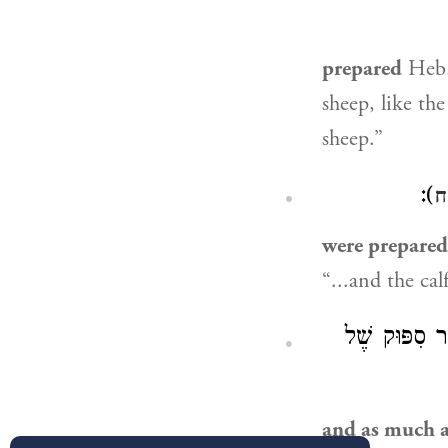
prepared
Heb. בְּרֻרוֹת. Its interpretation is according to the context
sheep, like the
sheep.”
):
ח
were prepared
ּר סִפּוּק שֶׁל
and as much a