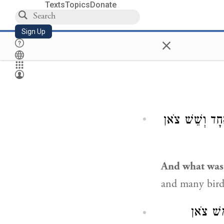
Texts
Topics
Donate
Sign Up
×
ֶחָד וְשֵׁשׁ צֹאן
And what was
and many bird
ָמֵשׁ צֹאן