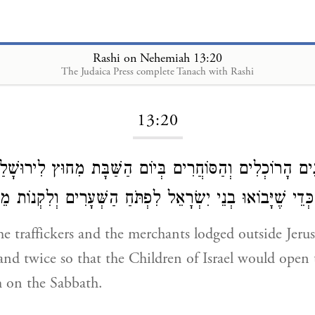
Rashi on Nehemiah 13:20
The Judaica Press complete Tanach with Rashi
Loading...
13:20
ִים הָרוֹכְלִים וְהַסּוֹחֲרִים בְּיוֹם הַשַּׁבָּת מִחוּץ לִירוּשָׁל
כְּדֵי שֶׁיָּבוֹאוּ בְנֵי יִשְׂרָאֵל לִפְתֹּחַ הַשְּׁעָרִים וְלִקְנוֹת מ
e traffickers and the merchants lodged outside Jeru
nd twice so that the Children of Israel would open 
 on the Sabbath.