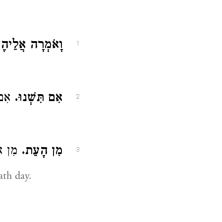
וָאֹמְרָה אֲלֵיה.
1
אִם תִּשְׁנוּ.
אִם :
2
מִן הָעֵת.
מִן או
3
th day.