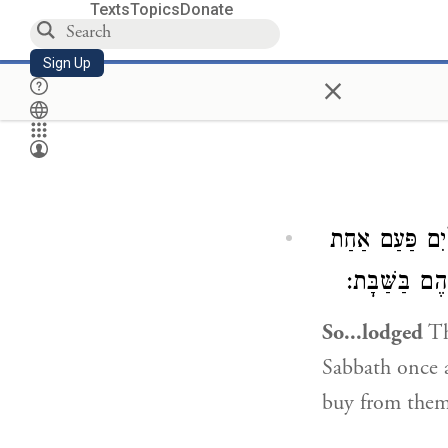
Texts
Topics
Donate
Sign Up
×
ַיִם פַּעַם אַחַת
ֵהֶם בַּשַּׁבָּת
So...lodged
Th
Sabbath once a
buy from them