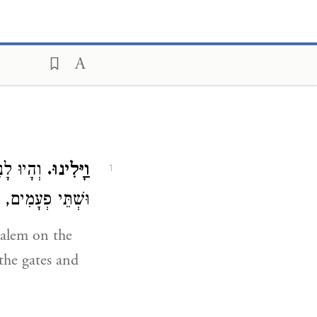
וַיָּלִינוּ.
וְהָיוּ לָנ
1
וּשְׁתֵּי פְעָמִים, :
salem on the
the gates and