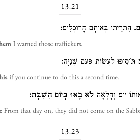
13:21
ֶם
הִתְרֵיתִי בְּאוֹתָם הָרוֹכְלִים:
them
I warned those traffickers.
תּוֹסִיפוּ לַעֲשׂוֹת פַּעַם שְׁנִיָּה
his
if you continue to do this a second time.
:
לֹא בָאוּ בְּיוֹם הַשַּׁבָּת
ֹתוֹ יוֹם וָהָלְאָה
e
From that day on, they did not come on the Sabba
13:23