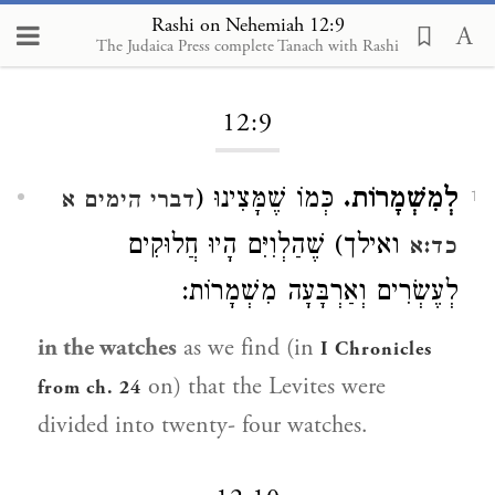
Rashi on Nehemiah 12:9
The Judaica Press complete Tanach with Rashi
Loading...
12:9
לְמִשְׁמָרוֹת.
כְּמוֹ שֶׁמָּצִינוּ (
דברי הימים א
1
ואילך) שֶׁהַלְוִיִּם הָיוּ חֲלוּקִים
כד:א
לְעֶשְׂרִים וְאַרְבָּעָה מִשְׁמָרוֹת:
in the watches
as we find (in
I Chronicles
on) that the Levites were
from ch. 24
divided into twenty- four watches.