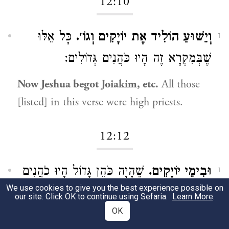
12:10
וְיֵשׁוּעַ הוֹלִיד אֶת יוֹיָקִים וְגוֹ׳.
כָּל אֵלּוּ
1
שֶׁבְּמִקְרָא זֶה הָיוּ כֹּהֲנִים גְּדוֹלִים:
Now Jeshua begot Joiakim, etc.
All those
[listed] in this verse were high priests.
12:12
וּבִימֵי יוֹיָקִים.
שֶׁהָיָה כֹּהֵן גָּדוֹל הָיוּ כֹהֲנִים
1
We use cookies to give you the best experience possible on
הַלָּלוּ, הֵם הָיוּ רָאשִׁים,
רָאשֵׁי
בֵּית אָב
our site. Click OK to continue using Sefaria.
Learn More
.
OK
לְמִשְׁמְרוֹתָם: