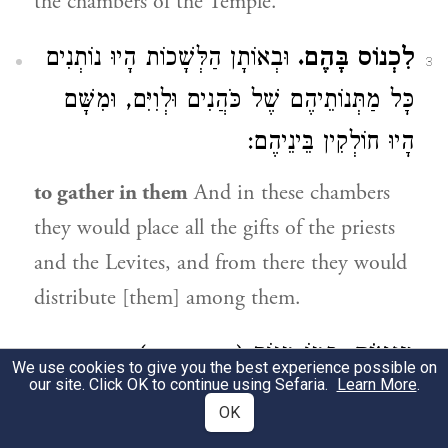
the chambers of the Temple.
לִכְנוֹס בָּהֶם.
וּבְאוֹתָן הַלְּשָׁכוֹת הָיוּ נוֹתְנִים
3
כָּל מַתְּנוֹתֵיהֶם שֶׁל כֹּהֲנִים וּלְוִיִּם, וּמִשָּׁם
הָיוּ חוֹלְקִין בֵּינֵיהֶם:
to gather in them
And in these chambers
they would place all the gifts of the priests
and the Levites, and from there they would
distribute [them] among them.
):
כְּמוֹ מָנוֹת (
מְנָאוֹת.
נחמיה ח:י
4
We use cookies to give you the best experience possible on
our site. Click OK to continue using Sefaria.
Learn More
.
portions
Heb. מְנָאוֹת like מָנוֹת.
OK