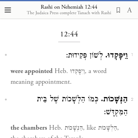
Rashi on Nehemiah 12:44
The Judaica Press complete Tanach with Rashi
Loading...
12:44
וַיִּפָּקְדוּ.
לְשׁוֹן פְּקִידוּת:
1
were appointed
Heb. וַיִפָקְדוּ, a word
meaning appointment.
הַנְּשָׁכוֹת.
כְּמוֹ הַלְּשָׁכוֹת שֶׁל בֵּית
2
הַמִּקְדָּשׁ:
the chambers
Heb. הַנְשָׁכוֹת, like הַלְשָּׁכוֹת,