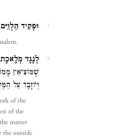
וּפְקִיד הַלְוִיִּם.
1
usalem.
לְנֶגֶד מְלֶאכֶת.
2
שֶׁמּוֹצִיאִין מָמוֹ
וְיוֹזָבָד עַל הַמ (
ork of the
est of the
 the matter
r the outside