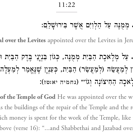
11:22
מְמֻנֶּה עַל הַלְוִיִּם אֲשֶׁר בִּירוּשָׁלִַם:
al over the Levites
appointed over the Levites in Jer
עַל מְלֶאכֶת הַבַּיִת מְמֻנֶּה, כְּגוֹן בִּנְיָנֵי בֶּדֶק הַבַּיִת וּ
ן לְמַעֲשֵׂה (לְמַעֲשַׂר) הַבַּיִת, כְּעִנְיָן שֶׁנֶּאֱמַר לְמַעְלָה ״
ְּלָאכָה הַחִיצוֹנָה וְגוֹ׳״
)׃
נחמיה יא:טז
 of the Temple of God
He was appointed over the w
s the buildings of the repair of the Temple and the r
ich money is spent for the work of the Temple, like
 above (verse 16): “...and Shabbethai and Jazabad ove