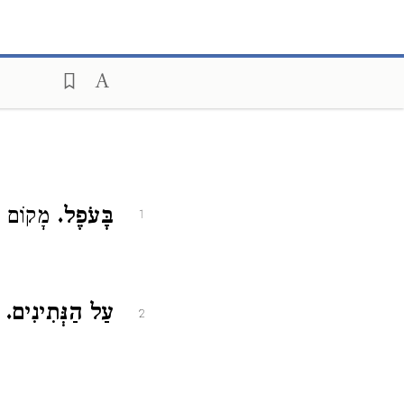
בָּעֹפֶל.
מָקוֹם א:
1
עַל הַנְּתִינִים.
מ
2