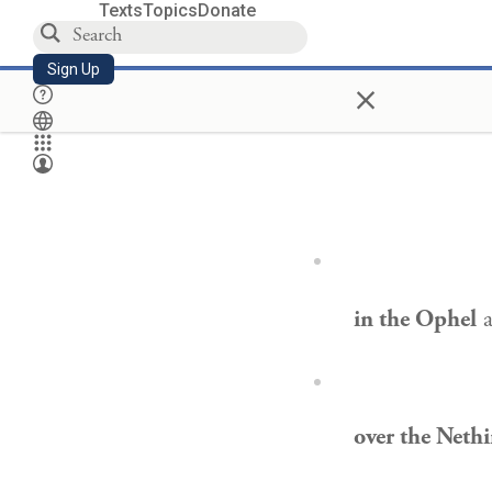
Texts
Topics
Donate
Sign Up
×
in the Ophel
a
over the Nethi