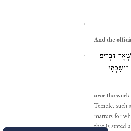
And the offici
שְׁאָר דְּבָרִים
וְשַׁבְּתַי
over the work
Temple, such a
matters for wh
that is stated