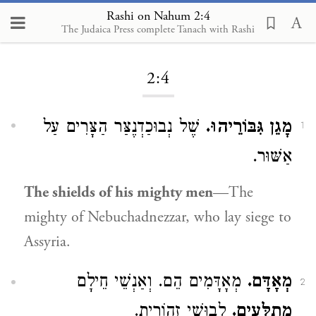
Rashi on Nahum 2:4
The Judaica Press complete Tanach with Rashi
Loading...
2:4
מָגֵן גִּבּוֹרֵיהוּ.
שֶׁל נְבוּכַדְנֶצַּר הַצָּרִים עַל
1
אַשּׁוּר.
The shields of his mighty men
—The
mighty of Nebuchadnezzar, who lay siege to
Assyria.
מְאָדָּם.
מְאָדָּמִים הֵם. וְאַנְשֵׁי חֵילָם
2
מְתֻלָּעִים.
לְבוּשֵׁי זְהוֹרִית.