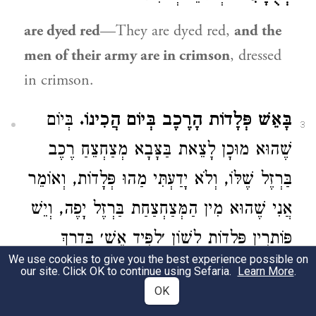
are dyed red
—They are dyed red,
and the
men of their army are in crimson
, dressed
in crimson.
בָּאֵשׁ פְּלָדוֹת הָרֶכֶב בְּיוֹם הֲכִינוֹ.
בְּיוֹם
3
שֶׁהוּא מוּכָן לָצֵאת בַּצָּבָא מְצַחְצֵחַ רֶכֶב
בַּרְזֶל שֶׁלּוֹ, וְלֹא יָדַעְתִּי מַהוּ פְּלָדוֹת, וְאוֹמֵר
אֲנִי שֶׁהוּא מִין הַמְּצַחְצַחַת בַּרְזֶל יָפֶה, וְיֵשׁ
פּוֹתְרִין פְּלָדוֹת לְשׁוֹן ׳לַפִּיד אֵשׁ׳ בְּדֶרֶךְ
We use cookies to give you the best experience possible on
הַהֵפֶךְ.
our site. Click OK to continue using Sefaria.
Learn More
.
OK
the chariots are in the fire of torches on the